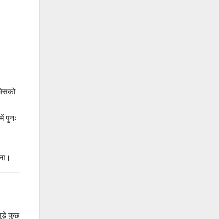
क्सिको
ें पुनः
रना।
ड़े कुछ