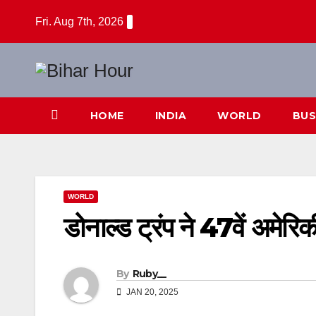
Skip
Fri. Aug 7th, 2026
to
content
HOME
INDIA
WORLD
BUS
WORLD
डोनाल्ड ट्रंप ने 47वें अमेरिक
By
Ruby__
JAN 20, 2025