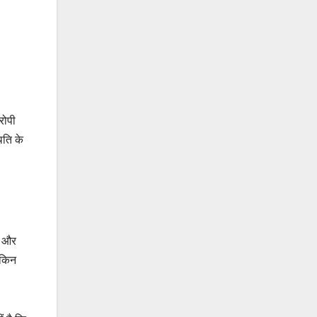
रोपी
िति के
, और
ेकिन