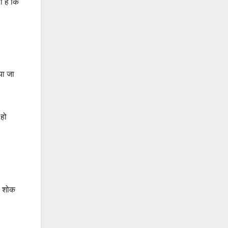
 है कि
या जा
 हो
ो शोक