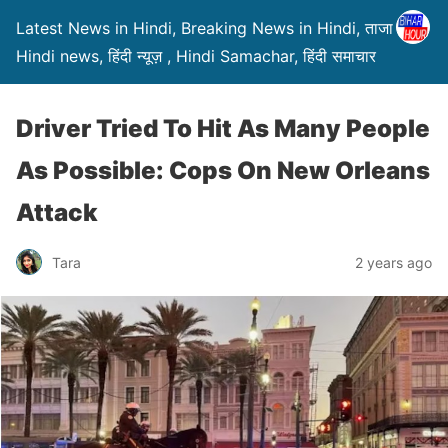
Latest News in Hindi, Breaking News in Hindi, ताजा ख़बरें,
Hindi news, हिंदी न्यूज़ , Hindi Samachar, हिंदी समाचार
Driver Tried To Hit As Many People
As Possible: Cops On New Orleans
Attack
Tara
2 years ago